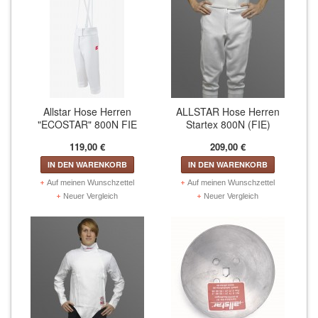
Fechtelektrowesten (45)
Brustschutz & Suspensorium (6)
Fechtmasken (36)
Fecht-Handschuhe (13)
Allstar Hose Herren
ALLSTAR Hose Herren
"ECOSTAR" 800N FIE
Startex 800N (FIE)
Fecht-Schuhe (9)
119,00 €
209,00 €
IN DEN WARENKORB
IN DEN WARENKORB
Fecht-Strümpfe (6)
Auf meinen Wunschzettel
Auf meinen Wunschzettel
Neuer Vergleich
Neuer Vergleich
Historisches Fechten (1)
Rollstuhlfechten (8)
MELDER/ZUBEHÖR/ERSATZTEILE
Melder und Zubehör (12)