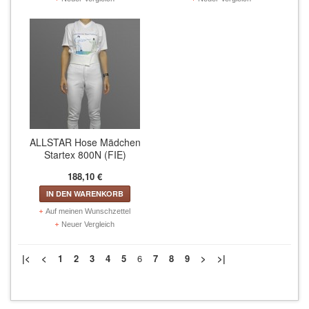
ALLSTAR Hose Mädchen
Startex 800N (FIE)
188,10 €
IN DEN WARENKORB
Auf meinen Wunschzettel
Neuer Vergleich
|<
<
1
2
3
4
5
6
7
8
9
>
>|
Zeige 76 bis 90 von 127 (9 Seiten)