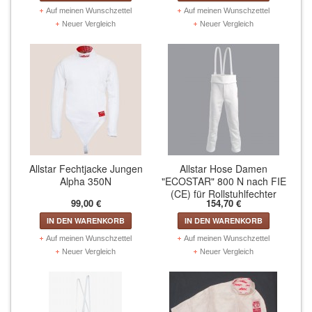
Auf meinen Wunschzettel
Auf meinen Wunschzettel
ZUBEHÖR
Neuer Vergleich
Neuer Vergleich
Schmuck (2)
Virtual Reality (4)
Freizeitartikel / Zubehör (16)
T-Shirts (3)
Allstar Fechtjacke Jungen
Allstar Hose Damen
Alpha 350N
"ECOSTAR" 800 N nach FIE
(CE) für Rollstuhlfechter
99,00 €
154,70 €
IN DEN WARENKORB
IN DEN WARENKORB
Auf meinen Wunschzettel
Auf meinen Wunschzettel
Neuer Vergleich
Neuer Vergleich