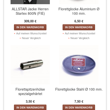
Kabelrollen Ersatzteile (9)
ALLSTAR Jacke Herren
Florettglocke Aluminium Ø
WAFFEN UND WAFFENZUBEHÖR
Startex 800N (FIE)
100 mm.
309,00 €
6,50 €
Degen (72)
IN DEN WARENKORB
IN DEN WARENKORB
Florett (90)
Auf meinen Wunschzettel
Auf meinen Wunschzettel
Neuer Vergleich
Neuer Vergleich
Säbel (33)
REPARATURMATERIALIEN
TASCHEN UND ROLLBAGS
BÜCHER
TRAINERBEKLEIDUNG
Florettspitzenhülse
Florettglocke Stahl Ø 100 mm.
spezialgehärtet
Herren (30)
3,50 €
7,50 €
Damen (30)
IN DEN WARENKORB
IN DEN WARENKORB