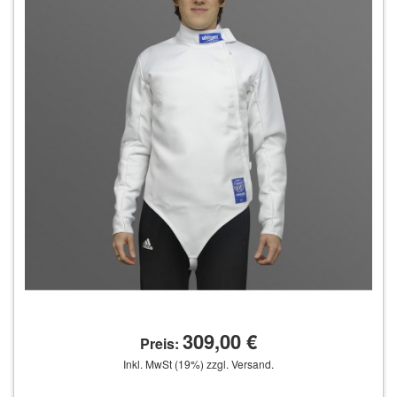
Fechtelektrowesten (45)
Brustschutz & Suspensorium (6)
Fechtmasken (36)
Fecht-Handschuhe (13)
Fecht-Schuhe (9)
Fecht-Strümpfe (6)
Historisches Fechten (1)
Rollstuhlfechten (8)
MELDER/ZUBEHÖR/ERSATZTEILE
309,00 €
Preis:
Inkl. MwSt (19%) zzgl. Versand.
Melder und Zubehör (12)
Preis ohne Steuer:
259,66 €