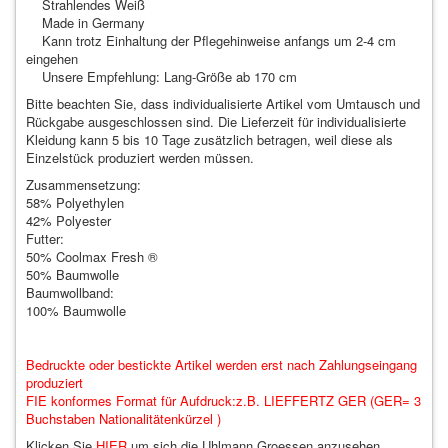
Strahlendes Weiß
Made in Germany
Kann trotz Einhaltung der Pflegehinweise anfangs um 2-4 cm
eingehen
Unsere Empfehlung: Lang-Größe ab 170 cm
Bitte beachten Sie, dass individualisierte Artikel vom Umtausch und
Rückgabe ausgeschlossen sind. Die Lieferzeit für individualisierte
Kleidung kann 5 bis 10 Tage zusätzlich betragen, weil diese als
Einzelstück produziert werden müssen.
Zusammensetzung:
58% Polyethylen
42% Polyester
Futter:
50% Coolmax Fresh ®
50% Baumwolle
Baumwollband:
100% Baumwolle
Bedruckte oder bestickte Artikel werden erst nach Zahlungseingang
produziert
FIE konformes Format für Aufdruck:z.B. LIEFFERTZ GER (GER= 3
Buchstaben Nationalitätenkürzel )
Klicken Sie
HIER
um sich die Uhlmann Groessen anzusehen.