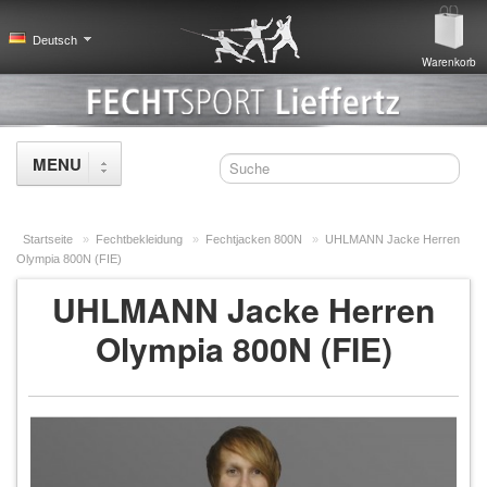
Deutsch
Warenkorb
MENU
FECHTBEKLEIDUNG
Startseite
»
Fechtbekleidung
»
Fechtjacken 800N
»
UHLMANN Jacke Herren
Olympia 800N (FIE)
Fechtjacken 800N (20)
UHLMANN Jacke Herren
Fechtjacken 350N (13)
Olympia 800N (FIE)
Fechthosen 800N (19)
Fechthosen 350N (6)
Fechtunterziehjacken 800N (9)