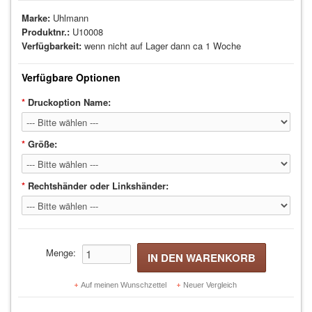
Kabelrollen Ersatzteile (9)
Marke:
Uhlmann
Produktnr.:
U10008
WAFFEN UND WAFFENZUBEHÖR
Verfügbarkeit:
wenn nicht auf Lager dann ca 1 Woche
Degen (72)
Verfügbare Optionen
Florett (90)
*
Druckoption Name:
Säbel (33)
*
Größe:
REPARATURMATERIALIEN
TASCHEN UND ROLLBAGS
*
Rechtshänder oder Linkshänder:
BÜCHER
TRAINERBEKLEIDUNG
Menge:
Herren (30)
Auf meinen Wunschzettel
Neuer Vergleich
Damen (30)