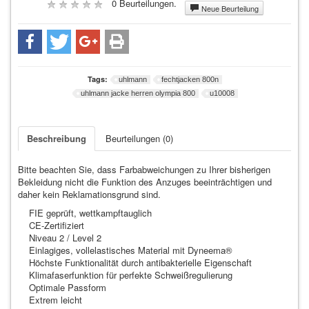
0 Beurteilungen.
Neue Beurteilung
ZUBEHÖR
Schmuck (2)
Tags:
uhlmann
fechtjacken 800n
Virtual Reality (4)
uhlmann jacke herren olympia 800
u10008
Freizeitartikel / Zubehör (16)
Beschreibung
Beurteilungen (0)
T-Shirts (3)
Bitte beachten Sie, dass Farbabweichungen zu Ihrer bisherigen
Bekleidung nicht die Funktion des Anzuges beeinträchtigen und
daher kein Reklamationsgrund sind.
FIE geprüft, wettkampftauglich
CE-Zertifiziert
Niveau 2 / Level 2
Einlagiges, vollelastisches Material mit Dyneema®
Höchste Funktionalität durch antibakterielle Eigenschaft
Klimafaserfunktion für perfekte Schweißregulierung
Optimale Passform
Extrem leicht