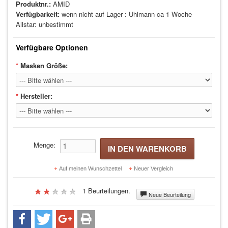
Produktnr.:
AMID
Kabelrollen Ersatzteile (9)
Verfügbarkeit:
wenn nicht auf Lager : Uhlmann ca 1 Woche
Allstar: unbestimmt
WAFFEN UND WAFFENZUBEHÖR
Verfügbare Optionen
Degen (72)
*
Masken Größe:
Florett (90)
Säbel (33)
*
Hersteller:
REPARATURMATERIALIEN
TASCHEN UND ROLLBAGS
Menge:
BÜCHER
Auf meinen Wunschzettel
Neuer Vergleich
TRAINERBEKLEIDUNG
1 Beurteilungen.
Neue Beurteilung
Herren (30)
Damen (30)