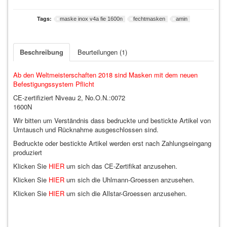
ZUBEHÖR
Tags:
maske inox v4a fie 1600n
fechtmasken
amin
Schmuck (2)
Beschreibung
Beurteilungen (1)
Virtual Reality (4)
Ab den Weltmeisterschaften 2018 sind Masken mit dem neuen
Freizeitartikel / Zubehör (16)
Befestigungssystem Pflicht
CE-zertifiziert Niveau 2, No.O.N.:0072
T-Shirts (3)
1600N
Wir bitten um Verständnis dass bedruckte und bestickte Artikel von
Umtausch und Rücknahme ausgeschlossen sind.
Bedruckte oder bestickte Artikel werden erst nach Zahlungseingang
produziert
Klicken Sie
HIER
um sich das CE-Zertifikat anzusehen.
Klicken Sie
HIER
um sich die Uhlmann-Groessen anzusehen.
Klicken Sie
HIER
um sich die Allstar-Groessen anzusehen.