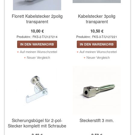
Kabelrollen Ersatzteile (9)
WAFFEN UND WAFFENZUBEHÖR
Florett Kabelstecker 2polig
Kabelstecker 3polig
transparent
transparent
Degen (72)
10,00 €
10,50 €
Produktnr.: FKS-2-T/U127214
Produktnr.: FKS-3-T/U127221
Florett (90)
IN DEN WARENKORB
IN DEN WARENKORB
Auf meinen Wunschzettel
Auf meinen Wunschzettel
Säbel (33)
Neuer Vergleich
Neuer Vergleich
REPARATURMATERIALIEN
TASCHEN UND ROLLBAGS
BÜCHER
TRAINERBEKLEIDUNG
Herren (30)
Sicherungsbügel für 2-pol-
Steckerstift 3 mm.
Stecker komplett mit Schraube
Damen (30)