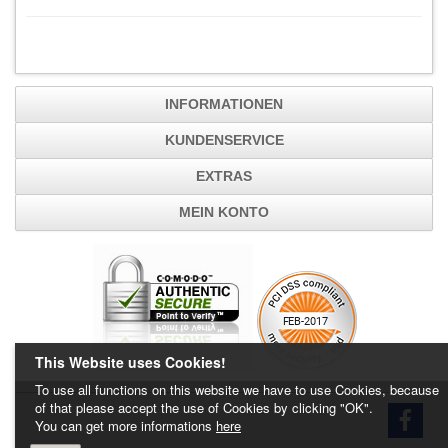
Zeige 1 bis 8 von 8 (1 Seiten)
INFORMATIONEN
KUNDENSERVICE
EXTRAS
MEIN KONTO
This Website uses Cookies!
To use all functions on this website we have to use Cookies, because
of that please accept the use of Cookies by clicking "OK".
You can get more informations
here