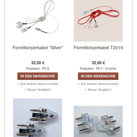
Fechtelektrowesten (45)
Brustschutz & Suspensorium (6)
Fechtmasken (36)
Florettkörperkabel "Silver"
Florettkörperkabel T2019
Fecht-Handschuhe (13)
Fecht-Schuhe (9)
32,00 €
32,00 €
Produktnr.: FK-S
Produktnr.: FK-T / U12254
Fecht-Strümpfe (6)
IN DEN WARENKORB
IN DEN WARENKORB
Auf meinen Wunschzettel
Auf meinen Wunschzettel
Historisches Fechten (1)
Neuer Vergleich
Neuer Vergleich
Rollstuhlfechten (8)
MELDER/ZUBEHÖR/ERSATZTEILE
Melder und Zubehör (12)